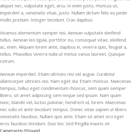
aliquet nec, vulputate eget, arcu. In enim justo, rhoncus ut,
imperdiet a, venenatis vitae, justo. Nullam dictum felis eu pede
mollis pretium. Integer tincidunt. Cras dapibus.
Vivamus elementum semper nisi. Aenean vulputate eleifend
tellus. Aenean leo ligula, porttitor eu, consequat vitae, eleifend
ac, enim. Aliquam lorem ante, dapibus in, viverra quis, feugiat a,
tellus. Phasellus viverra nulla ut metus varius laoreet. Quisque
rutrum.
Aenean imperdiet. Etiam ultricies nisi vel augue. Curabitur
ullamcorper ultricies nisi. Nam eget dui. Etiam rhoncus. Maecenas
tempus, tellus eget condimentum rhoncus, sem quam semper
libero, sit amet adipiscing sem neque sed ipsum. Nam quam
nunc, blandit vel, luctus pulvinar, hendrerit id, lorem. Maecenas
nec odio et ante tincidunt tempus. Donec vitae sapien ut libero
venenatis faucibus. Nullam quis ante. Etiam sit amet orci eget
eros faucibus tincidunt. Duis leo. Sed fringilla mauris sit
Cameras
Hi-Fi
Sound