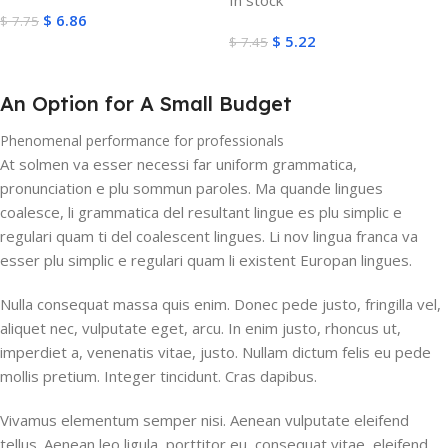
$
6.86
$
7.75
$
5.22
$
7.45
Add To Cart
Add To Cart
An Option for A Small Budget
Phenomenal performance for professionals
At solmen va esser necessi far uniform grammatica,
pronunciation e plu sommun paroles. Ma quande lingues
coalesce, li grammatica del resultant lingue es plu simplic e
regulari quam ti del coalescent lingues. Li nov lingua franca va
esser plu simplic e regulari quam li existent Europan lingues.
Nulla consequat massa quis enim. Donec pede justo, fringilla vel,
aliquet nec, vulputate eget, arcu. In enim justo, rhoncus ut,
imperdiet a, venenatis vitae, justo. Nullam dictum felis eu pede
mollis pretium. Integer tincidunt. Cras dapibus.
Vivamus elementum semper nisi. Aenean vulputate eleifend
tellus. Aenean leo ligula, porttitor eu, consequat vitae, eleifend