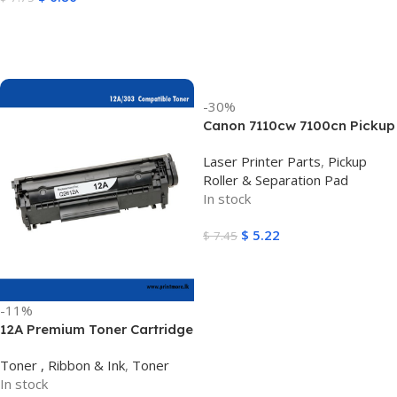
Add To Cart
-30%
Canon 7110cw 7100cn Pickup
Roller
Laser Printer Parts
,
Pickup
Roller & Separation Pad
In stock
$
5.22
$
7.45
Add To Cart
-11%
12A Premium Toner Cartridge
Q2612A/303
Toner , Ribbon & Ink
,
Toner
In stock