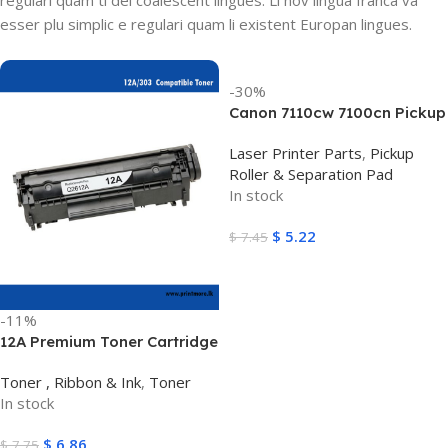
esser plu simplic e regulari quam li existent Europan lingues.
-30%
Canon 7110cw 7100cn Pickup
Roller
Laser Printer Parts
,
Pickup
Roller & Separation Pad
In stock
$
5.22
$
7.45
Add To Cart
-11%
12A Premium Toner Cartridge
Q2612A/303
Toner , Ribbon & Ink
,
Toner
In stock
$
6.86
$
7.75