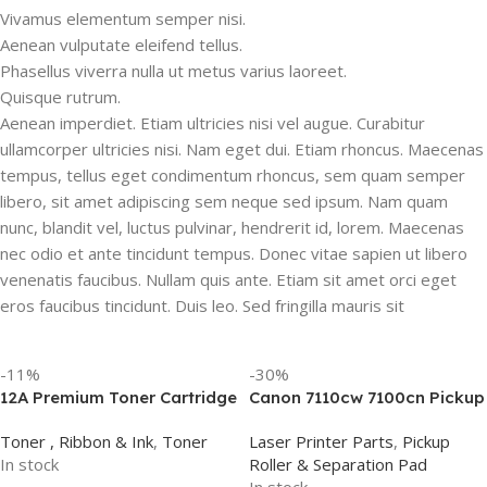
Vivamus elementum semper nisi.
Aenean vulputate eleifend tellus.
Phasellus viverra nulla ut metus varius laoreet.
Quisque rutrum.
Aenean imperdiet. Etiam ultricies nisi vel augue. Curabitur
ullamcorper ultricies nisi. Nam eget dui. Etiam rhoncus. Maecenas
tempus, tellus eget condimentum rhoncus, sem quam semper
libero, sit amet adipiscing sem neque sed ipsum. Nam quam
nunc, blandit vel, luctus pulvinar, hendrerit id, lorem. Maecenas
nec odio et ante tincidunt tempus. Donec vitae sapien ut libero
venenatis faucibus. Nullam quis ante. Etiam sit amet orci eget
eros faucibus tincidunt. Duis leo. Sed fringilla mauris sit
-11%
-30%
12A Premium Toner Cartridge
Canon 7110cw 7100cn Pickup
Q2612A/303
Roller
Toner , Ribbon & Ink
,
Toner
Laser Printer Parts
,
Pickup
In stock
Roller & Separation Pad
In stock